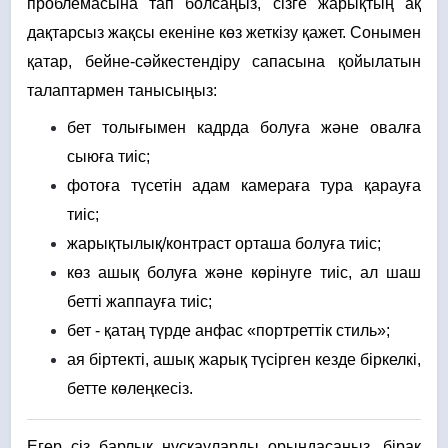
проблемасына тап болсаңыз, сізге жарықтың ақ
дақтарсыз жақсы екеніне көз жеткізу қажет. Сонымен
қатар, бейне-сәйкестендіру сапасына қойылатын
талаптармен танысыңыз:
бет толығымен кадрда болуға және овалға
сыюға тиіс;
фотоға түсетін адам камераға тура қарауға
тиіс;
жарықтылық/контраст орташа болуға тиіс;
көз ашық болуға және көрінуге тиіс, ал шаш
бетті жаппауға тиіс;
бет - қатаң түрде анфас «портреттік стиль»;
ая біртекті, ашық жарық түсірген кезде біркелкі,
бетте көлеңкесіз.
Егер сіз барлық нұсқауларды орындасаңыз, бірақ