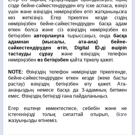
сізде бейне-сәйкестендіруден өту іске аспаса, өзіңіз
үшін және өзіңіздің нөміріңізбен өтіп жатқаныңызға
көз жеткізіңіз. Егер тіркелген кезде сіздің
нөміріңізбен бейне-сәйкестендіруден басқа адам
өткен болса және сіз өзіңіздің нөміріңізбен өз
бетіңізбен
авторлануға
тырыссаңыз, онда
басқа
адамнан (мысалы, ата-ана) бейне-
сәйкестендіруден өтіп, Digital ID-ді өшіріп
тастауды сұрау
және өзіңіздің телефон
нөміріңізбен
өз бетіңізбен
қайта тіркелу қажет.
NOTE:
Өзіңіздің телефон нөміріңізде тіркелгенде,
бейне-сәйкестендіруден өткен кезде (жеке басты
растау) өзіңіздің бетіңізбен өту қажет. Ата-
анаңыздың немесе басқа да 3-адамның бетімен
емес. Өзіңіздің бетіңізді ғана пайдаланыңыз.
Егер ештеңе көмектеспесе, себебін және не
істегеніңізді толық сипаттай отырып,
бізге
жазуыңызды өтінеміз.